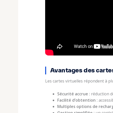
Avantages des cartes
Les cartes virtuelles répondent à p
Sécurité accrue :
réduction d
Facilité d’obtention :
accessib
Multiples options de rechar
Gestion simplifiée :
un contrô