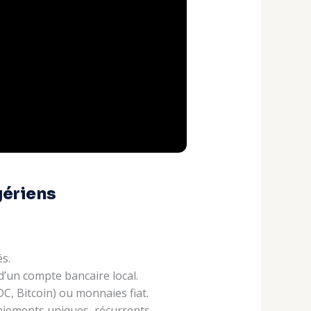
gériens
s.
d’un compte bancaire local.
, Bitcoin) ou monnaies fiat.
aiements uniques, récurrents,