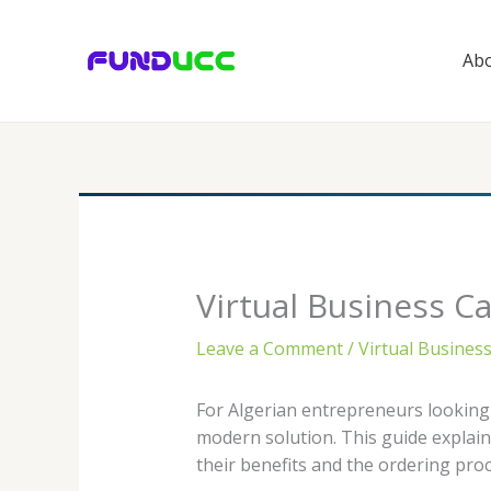
Skip
to
Abo
content
Virtual Business C
Leave a Comment
/
Virtual Busines
For Algerian entrepreneurs looking t
modern solution. This guide explains
their benefits and the ordering pr