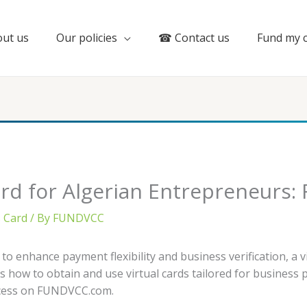
ut us
Our policies
☎ Contact us
Fund my 
ard for Algerian Entrepreneurs: 
s Card
/ By
FUNDVCC
o enhance payment flexibility and business verification, a vi
 how to obtain and use virtual cards tailored for business p
ocess on FUNDVCC.com.