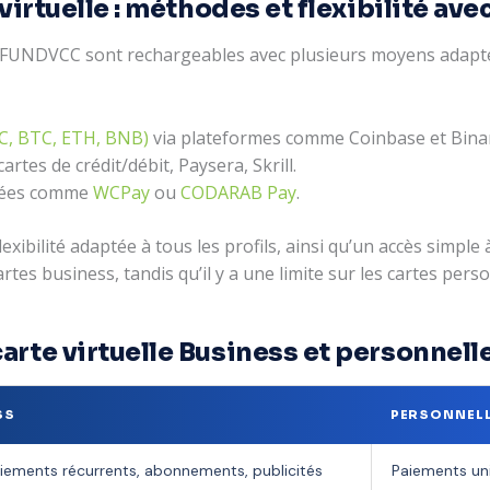
 virtuelle : méthodes et flexibilité a
r FUNDVCC sont rechargeables avec plusieurs moyens adapté
, BTC, ETH, BNB)
via plateformes comme Coinbase et Bina
tes de crédit/débit, Paysera, Skrill.
grées comme
WCPay
ou
CODARAB Pay
.
xibilité adaptée à tous les profils, ainsi qu’un accès simple
rtes business, tandis qu’il y a une limite sur les cartes perso
rte virtuelle Business et personnell
SS
PERSONNEL
iements récurrents, abonnements, publicités
Paiements un