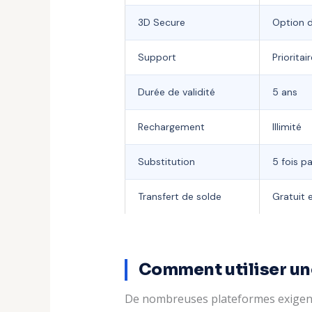
3D Secure
Option d
Support
Prioritair
Durée de validité
5 ans
Rechargement
Illimité
Substitution
5 fois pa
Transfert de solde
Gratuit 
Comment utiliser une
De nombreuses plateformes exigent 