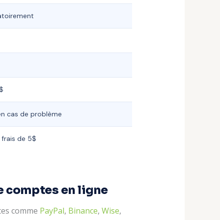
atoirement
$
n cas de problème
 frais de 5$
de comptes en ligne
mptes comme
PayPal
,
Binance
,
Wise
,