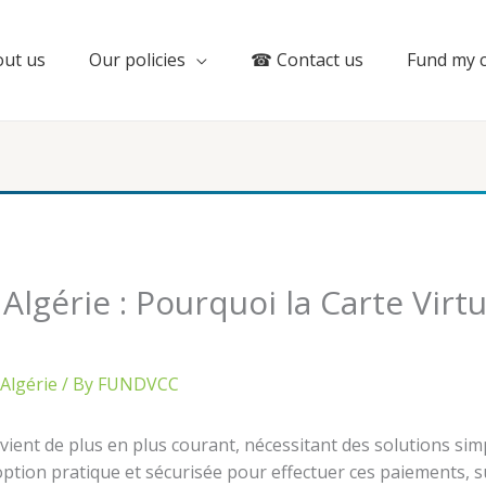
ut us
Our policies
☎ Contact us
Fund my 
lgérie : Pourquoi la Carte Virtue
Algérie
/ By
FUNDVCC
ient de plus en plus courant, nécessitant des solutions simp
ption pratique et sécurisée pour effectuer ces paiements, su