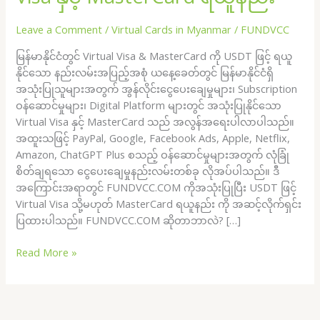
ဖြင့်
Leave a Comment
/
Virtual Cards in Myanmar
/
FUNDVCC
Virtual
Visa
မြန်မာနိုင်ငံတွင် Virtual Visa & MasterCard ကို USDT ဖြင့် ရယူ
နှင့်
နိုင်သော နည်းလမ်းအပြည့်အစုံ ယနေ့ခေတ်တွင် မြန်မာနိုင်ငံရှိ
MasterCard
အသုံးပြုသူများအတွက် အွန်လိုင်းငွေပေးချေမှုများ၊ Subscription
ရယူ
ဝန်ဆောင်မှုများ၊ Digital Platform များတွင် အသုံးပြုနိုင်သော
နည်း
Virtual Visa နှင့် MasterCard သည် အလွန်အရေးပါလာပါသည်။
အထူးသဖြင့် PayPal, Google, Facebook Ads, Apple, Netflix,
Amazon, ChatGPT Plus စသည့် ဝန်ဆောင်မှုများအတွက် လုံခြုံ
စိတ်ချရသော ငွေပေးချေမှုနည်းလမ်းတစ်ခု လိုအပ်ပါသည်။ ဒီ
အကြောင်းအရာတွင် FUNDVCC.COM ကိုအသုံးပြုပြီး USDT ဖြင့်
Virtual Visa သို့မဟုတ် MasterCard ရယူနည်း ကို အဆင့်လိုက်ရှင်း
ပြထားပါသည်။ FUNDVCC.COM ဆိုတာဘာလဲ? […]
Read More »