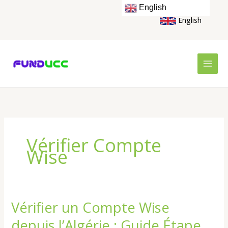
Skip
English
to
English
content
Vérifier Compte
Wise
Vérifier un Compte Wise
Vérifier
un
depuis l’Algérie : Guide Étape
Compte