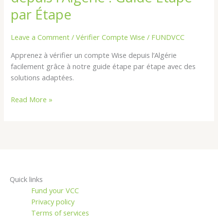
Wise
par Étape
depuis
l’Algérie
Leave a Comment
/
Vérifier Compte Wise
/
FUNDVCC
:
Apprenez à vérifier un compte Wise depuis l’Algérie
Guide
facilement grâce à notre guide étape par étape avec des
Étape
solutions adaptées.
par
Étape
Read More »
Quick links
Fund your VCC
Privacy policy
Terms of services