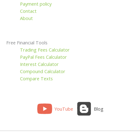
Payment policy
Contact
About
Free Financial Tools
Trading Fees Calculator
PayPal Fees Calculator
Interest Calculator
Compound Calculator
Compare Texts
YouTube
Blog