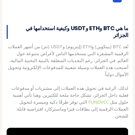
ما هي BTC وETH وUSDT وكيفية استخدامها في
الجزائر
تُعد BTC (بيتكوين) وETH (إيثريوم) وUSDT (تثر) من أشهر العملات
الرقمية المشفرة التي يستخدمها الناس لأغراض متنوعة حول
العالم. في الجزائر، رغم التحديات المتعلقة بالبنية التحتية المالية،
أصبحت هذه العملات وسيلة شعبية للمدفوعات الإلكترونية وتحويل
الأموال دولياً.
لذلك، الرغبة في تحويل هذه العملات إلى مشتريات أو مدفوعات
فعلية داخل الجزائر، تشكل حاجة ملحة للكثيرين. وهنا تأتي أهمية
حلول مثل
FUNDVCC
التي توفر طرقًا ذكية وميسرة لتحويل
العملات الرقمية إلى بطاقات فيزا وماستركارد افتراضية قابلة
للشحن.