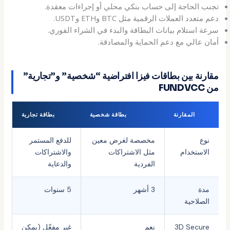
تجنب الحاجة إلى حساب بنكي محلي أو إجراءات معقدة.
دعم متعدد العملات الرقمية مثل BTC وETH وUSDT.
سرعة استلام بيانات البطاقة والبدء في الشراء الفوري.
أمان عالي مع دعم الحماية والمصادقة.
مقارنة بين بطاقات فيزا افتراضية “شخصية” و”تجارية”
من FUNDVCC
المقارنة
بطاقة شخصية
بطاقة تجارية
نوع
مخصصة لغرض معين
للدفع المستمر
الاستخدام
مثل الاشتراكات
والاشتراكات
الفردية
والدعاية
مدة
3 أشهر
5 سنوات
الصلاحية
3D Secure
نعم
غير مفعّل (يمكن