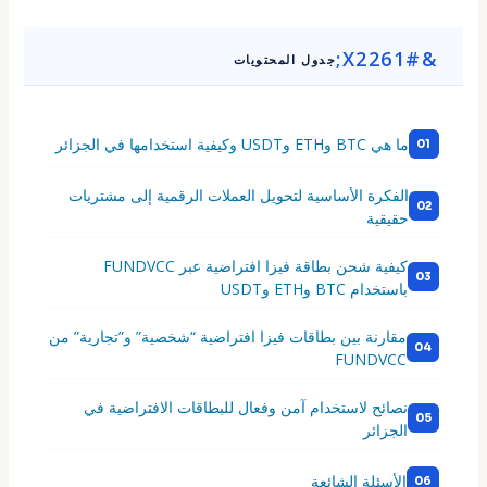
جدول المحتويات
ما هي BTC وETH وUSDT وكيفية استخدامها في الجزائر
الفكرة الأساسية لتحويل العملات الرقمية إلى مشتريات
حقيقية
كيفية شحن بطاقة فيزا افتراضية عبر FUNDVCC
باستخدام BTC وETH وUSDT
مقارنة بين بطاقات فيزا افتراضية “شخصية” و”تجارية” من
FUNDVCC
نصائح لاستخدام آمن وفعال للبطاقات الافتراضية في
الجزائر
الأسئلة الشائعة