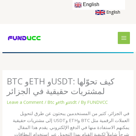
Skip
English
to
English
content
BTC وETH وUSDT: كيف تحوّلها
لمشتريات حقيقية في الجزائر
FUNDVCC
/ By
Btc وeth وusdt
/
Leave a Comment
في الجزائر، كثير من المستخدمين يبحثون عن طرق لتحويل
العملات الرقمية مثل BTC وETH وUSDT إلى مشتريات حقيقية
يمكنهم الاستفادة منها في الدفع الإلكتروني. يقدم هذا المقال
شرحاً شاملاً لكيفية القيام بهذا التحويل عبر استخدام البطاقات