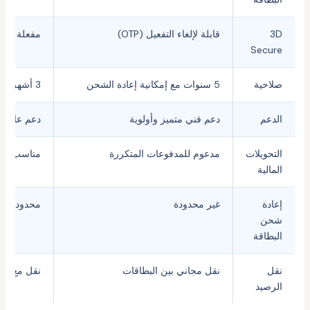
3D
قابلة لإلغاء التفعيل (OTP)
مفعلة دائما
Secure
صلاحية
5 سنوات مع إمكانية إعادة الشحن
3 أشهر مع حد شحن 1000 دولار
الدعم
دعم فني متميز وأولوية
دعم عادي
التحويلات
مدعوم للمدفوعات المتكررة
مناسب للم
المالية
إعادة
غير محدودة
محدودة حتى 1000 
شحن
البطاقة
نقل
نقل مجاني بين البطاقات
نقل مع رسوم 5 د
الرصيد