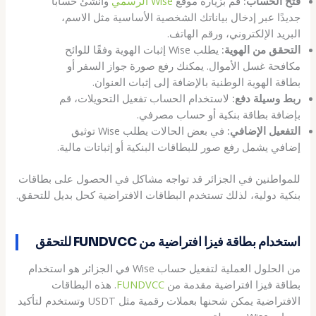
فتح الحساب:
قم بزيارة موقع
Wise الرسمي
وأنشئ حسابًا
جديدًا عبر إدخال بياناتك الشخصية الأساسية مثل الاسم،
البريد الإلكتروني، ورقم الهاتف.
التحقق من الهوية:
يطلب Wise إثبات الهوية وفقًا للوائح
مكافحة غسل الأموال. يمكنك رفع صورة جواز السفر أو
بطاقة الهوية الوطنية بالإضافة إلى إثبات العنوان.
ربط وسيلة دفع:
لاستخدام الحساب تفعيل التحويلات، قم
بإضافة بطاقة بنكية أو حساب مصرفي.
التفعيل الإضافي:
في بعض الحالات يطلب Wise توثيق
إضافي يشمل رفع صور للبطاقات البنكية أو إثباتات مالية.
للمواطنين في الجزائر قد تواجه مشاكل في الحصول على بطاقات
بنكية دولية، لذلك تستخدم البطاقات الافتراضية كحل بديل للتحقق.
استخدام بطاقة فيزا افتراضية من FUNDVCC للتحقق
من الحلول العملية لتفعيل حساب Wise في الجزائر هو استخدام
بطاقة فيزا افتراضية مقدمة من
FUNDVCC
. هذه البطاقات
الافتراضية يمكن شحنها بعملات رقمية مثل USDT وتستخدم لتأكيد