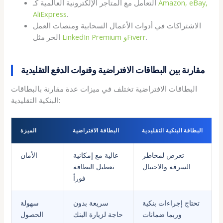
Amazon, eBay,
التعامل مع المتاجر الإلكترونية العالمية كـ
AliExpress
.
الاشتراكات في أدوات الأعمال السحابية ومنصات العمل
.
LinkedIn Premium وFiverr
الحر مثل
مقارنة بين البطاقات الافتراضية وقنوات الدفع التقليدية
البطاقات الافتراضية تختلف في ميزات عدة مقارنة بالبطاقات
البنكية التقليدية:
البطاقة البنكية التقليدية
البطاقة الافتراضية
الميزة
تعرض لمخاطر
عالية مع إمكانية
الأمان
السرقة والاحتيال
تعطيل البطاقة
فوراً
تحتاج إجراءات بنكية
سريعة بدون
سهولة
وربما ضمانات
حاجة لزيارة البنك
الحصول