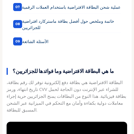
عملية شحن البطاقة الافتراضية باستخدام العملات الرقمية
خاتمة وملخص حول أفضل بطاقة ماستركارد افتراضية
للجزائريين
الأسئلة الشائعة
ما هي البطاقة الافتراضية وما فوائدها للجزائريين؟
البطاقة الافتراضية هي بطاقة دفع إلكترونية توفر لك رقم بطاقة،
تاريخ انتهاء، ورمز CVV للشراء عبر الإنترنت دون الحاجة لحمل
بطاقة فيزيائية. هذا النوع من البطاقات يمنح الجزائريين حرية إجراء
معاملات دولية بكفاءة وأمان مع التحكم في الميزانية عبر الشحن
المسبق للبطاقة.