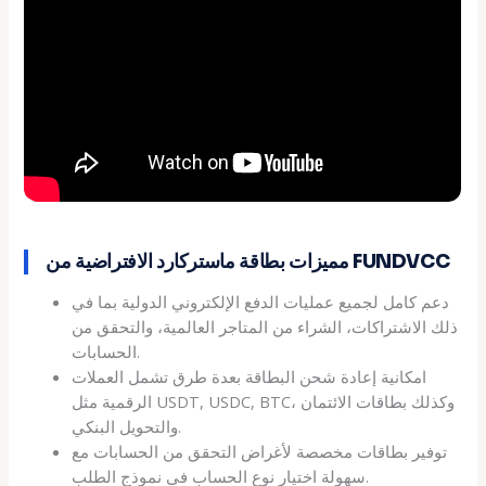
مميزات بطاقة ماستركارد الافتراضية من FUNDVCC
دعم كامل لجميع عمليات الدفع الإلكتروني الدولية بما في
ذلك الاشتراكات، الشراء من المتاجر العالمية، والتحقق من
الحسابات.
امكانية إعادة شحن البطاقة بعدة طرق تشمل العملات
الرقمية مثل USDT, USDC, BTC، وكذلك بطاقات الائتمان
والتحويل البنكي.
توفير بطاقات مخصصة لأغراض التحقق من الحسابات مع
سهولة اختيار نوع الحساب في نموذج الطلب.