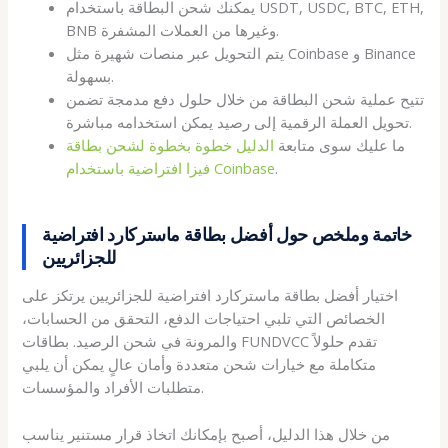
يمكنك شحن البطاقة باستخدام USDT, USDC, BTC, ETH,
BNB وغيرها من العملات المشفرة.
يتم التحويل عبر منصات شهيرة مثل Coinbase و Binance
بسهولة.
تتيح عملية شحن البطاقة من خلال حلول دفع مدمجة تضمن
تحويل العملة الرقمية إلى رصيد يمكن استخدامه مباشرة.
ما عليك سوى متابعة
الدليل خطوة بخطوة لشحن بطاقة
.
فيزا افتراضية باستخدام Coinbase
خاتمة وملخص حول أفضل بطاقة ماستركارد افتراضية
للجزائريين
اختيار أفضل بطاقة ماستركارد افتراضية للجزائريين يرتكز على
الخصائص التي تلبي احتياجات الدفع، التحقق من الحسابات،
والمرونة في شحن الرصيد. بطاقات FUNDVCC تقدم حلولاً
متكاملة مع خيارات شحن متعددة وأمان عالٍ يمكن أن يلبي
متطلبات الأفراد والمؤسسات.
من خلال هذا الدليل، أصبح بإمكانك اتخاذ قرار مستنير يناسب